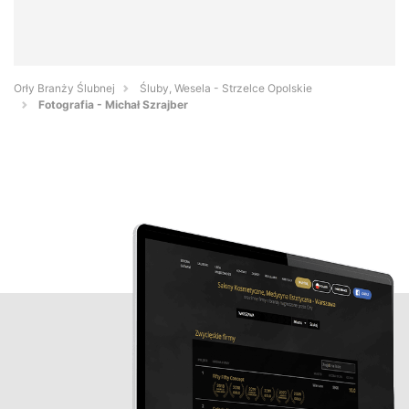
Orły Branży Ślubnej
Śluby, Wesela - Strzelce Opolskie
Fotografia - Michał Szrajber