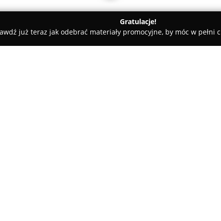
Gratulacje!
awdź już teraz jak odebrać materiały promocyjne, by móc w pełni c
Klaczkowski Fotografia Ślubna
O firmie:
Klaczkowski Fotografia Ślubn
naturalnych reportaży ślubnych
chwile oraz autentyczne emocje
Wielkopolski, lecz realizuje tak
Pokaż więcej >>
Charakterystyczne dla usług pr
wymuszonego pozowania, co wyr
Każde zlecenie traktowane jes
pozostaje pokazanie ślubu jako