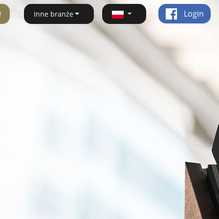
ę
Login
Inne branże