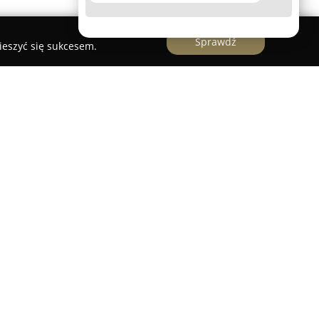
Sprawdź
ieszyć się sukcesem.
a
koncentruje swoją działalność na tworzeniu
, w których subtelnie rejestrowane są przelotne
. Firma działa przeważnie na terenie Poznania i
że zlecenia w innych częściach Polski.
zedsiębiorstwa są fotografie wolne od
óżnia je w branży ślubnej.
t indywidualnie, z zaangażowaniem, a priorytetem
 niepowtarzalnej opowieści dwojga ludzi.