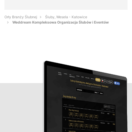
Orły Branży Ślubnej
Śluby, Wesela - Katowice
Weddream Kompleksowa Organizacja Ślubów i Eventów