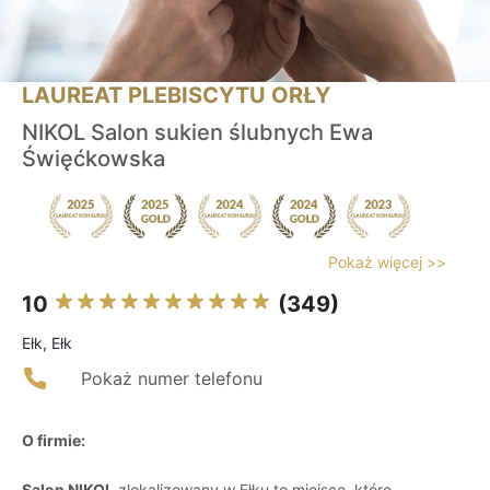
LAUREAT PLEBISCYTU ORŁY
NIKOL Salon sukien ślubnych Ewa
Święćkowska
Pokaż więcej >>
10
(349)
Ełk, Ełk
Pokaż numer telefonu
O firmie:
Salon NIKOL
zlokalizowany w Ełku to miejsce, które