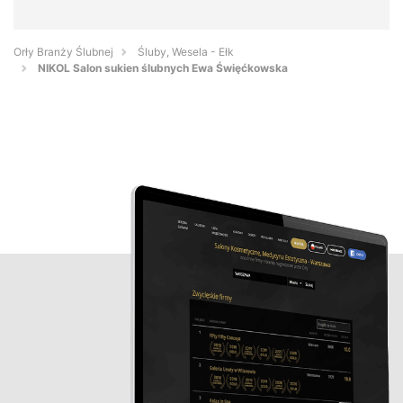
Orły Branży Ślubnej
Śluby, Wesela - Ełk
NIKOL Salon sukien ślubnych Ewa Święćkowska