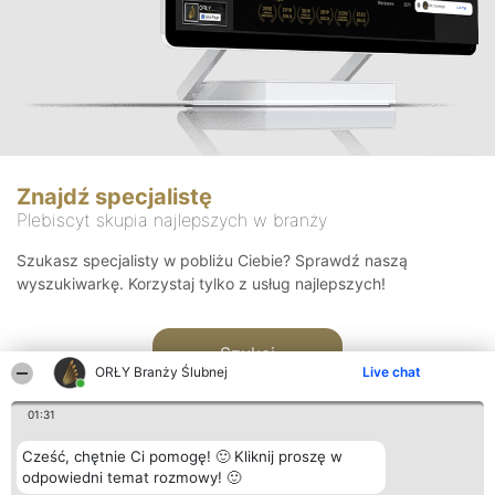
Znajdź specjalistę
Plebiscyt skupia najlepszych w branży
Szukasz specjalisty w pobliżu Ciebie? Sprawdź naszą
wyszukiwarkę. Korzystaj tylko z usług najlepszych!
Szukaj
ORŁY Branży Ślubnej
Live chat
01:31
Cześć, chętnie Ci pomogę! 🙂 Kliknij proszę w
odpowiedni temat rozmowy! 🙂