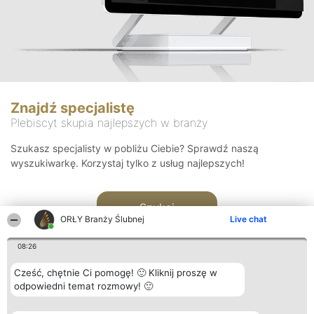
Znajdź specjalistę
Plebiscyt skupia najlepszych w branży
Szukasz specjalisty w pobliżu Ciebie? Sprawdź naszą
wyszukiwarkę. Korzystaj tylko z usług najlepszych!
Szukaj
ORŁY Branży Ślubnej
Live chat
08:26
Cześć, chętnie Ci pomogę! 🙂 Kliknij proszę w
odpowiedni temat rozmowy! 🙂
Organizator plebiscytu
Plebiscyt
Kontakt