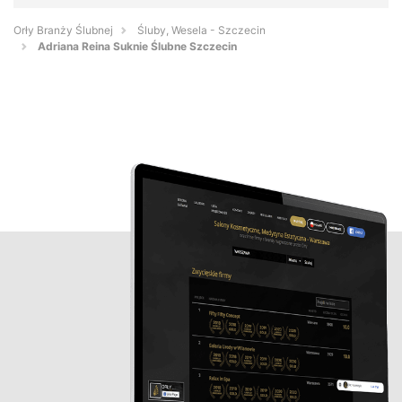
Orły Branży Ślubnej
Śluby, Wesela - Szczecin
Adriana Reina Suknie Ślubne Szczecin