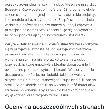
poszukującym idealnej sukni na ślub. Mieści się przy ulicy
Bolesława Krzywoustego 4 i oferuje różnorodną kolekcję
sukien ślubnych, obejmującą zarówno autorskie projekty,
jak i modele od uznanych marek. Zespół salonu posiada
wieloletnie doświadczenie w branży ślubnej i zapewnia
profesjonalne doradztwo, koncentrując się na wyborze
fasonów podkreślających indywidualny styl klientki.
Wizyta w
Adriana Reina Suknie Ślubne Szczecin
odbywa
się w przyjaznej atmosferze, co sprzyja komfortowym
przymiarkom. Klientkom oferowana jest możliwość
wykonania sukni na miarę oraz korzystania z usług
krawieckich, które umożliwiają idealne dopasowanie i
ewentualne przeróbki wybranej kreacji. W asortymencie
dostępne są także liczne dodatki, takie jak welony,
okrycia oraz biżuteria, stanowiące uzupełnienie ślubnego
stroju. Salon kładzie nacisk na wysoką jakość materiałów i
staranne wykonanie, aby zapewnić klientkom poczucie
wyjątkowości oraz wygody w dniu ślubu.
Oceny na poszczególnych stronach