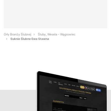
Orły Branży Ślubnej
Śluby, Wesela - Wągrowiec
Suknie Ślubne Ewa Stawna