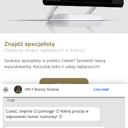
Znajdź specjalistę
Plebiscyt skupia najlepszych w branży
Szukasz specjalisty w pobliżu Ciebie? Sprawdź naszą
wyszukiwarkę. Korzystaj tylko z usług najlepszych!
Szukaj
ORŁY Branży Ślubnej
Live chat
11:06
Cześć, chętnie Ci pomogę! 🙂 Kliknij proszę w
odpowiedni temat rozmowy! 🙂
Organizator plebiscytu
Plebiscyt
Kontakt