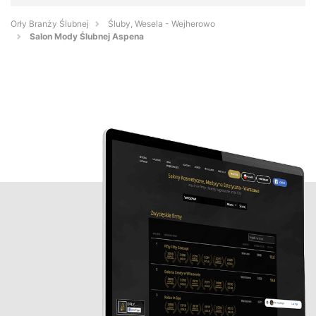
Orły Branży Ślubnej
Śluby, Wesela - Wejherowo
Salon Mody Ślubnej Aspena