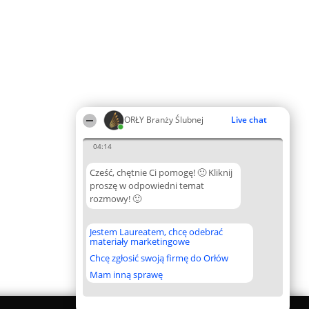
ORŁY Branży Ślubnej
Live chat
04:14
Cześć, chętnie Ci pomogę! 🙂 Kliknij
proszę w odpowiedni temat
rozmowy! 🙂
Jestem Laureatem, chcę odebrać
materiały marketingowe
Chcę zgłosić swoją firmę do Orłów
Mam inną sprawę