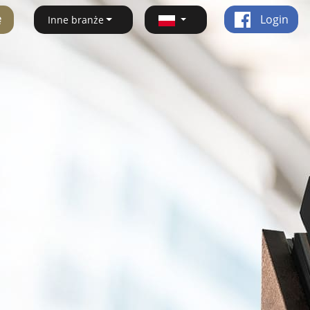
ę
Login
Inne branże