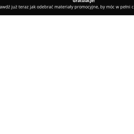
Gratulacje!
awdź już teraz jak odebrać materiały promocyjne, by móc w pełni c
Avenue22 Salon Ślubny
O firmie:
Avenue22 Salon Ślubny
to salo
Kopernika 9/1, przeznaczony d
wyjątkowej sukni ślubnej na dz
wybór sukien, obejmujących za
Pokaż więcej >>
czemu każda klientka ma szans
swojej sylwetki. Kolekcje wyróż
profesjonalizmu i wsparcia w 
związanych z wyborem kreacji.
Charakterystyczne wnętrza sal
atmosferę podczas przymiarek,