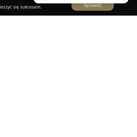
Sprawdź
ieszyć się sukcesem.
n zlokalizowany w Katowicach przy ulicy Mikołaja
la przyszłych panien młodych poszukujących
ień ceremonii. Przestrzeń salonu oferuje bogaty
równo klasyczne, jak i nowoczesne modele, dzięki
ę znaleźć coś odpowiedniego dla siebie oraz
niają się różnorodnością, a obsługa znana jest z
procesie podejmowania ważnych decyzji
onu zapewniają komfortową i inspirującą
 umożliwiając indywidualne podejście do potrzeb