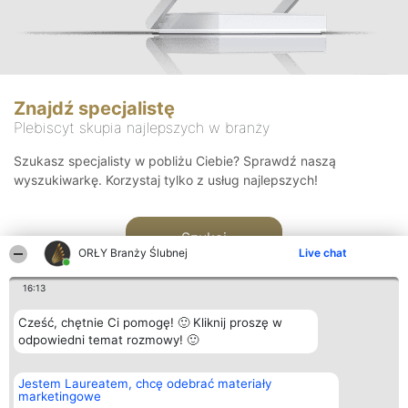
Znajdź specjalistę
Plebiscyt skupia najlepszych w branży
Szukasz specjalisty w pobliżu Ciebie? Sprawdź naszą
wyszukiwarkę. Korzystaj tylko z usług najlepszych!
Szukaj
ORŁY Branży Ślubnej
Live chat
16:13
Cześć, chętnie Ci pomogę! 🙂 Kliknij proszę w
odpowiedni temat rozmowy! 🙂
Organizator plebiscytu
Plebiscyt
Kontakt
Jestem Laureatem, chcę odebrać materiały
Bright Side Solutions sp. z o.
Laureaci
Kontakt
marketingowe
o. sp. k.
Lista