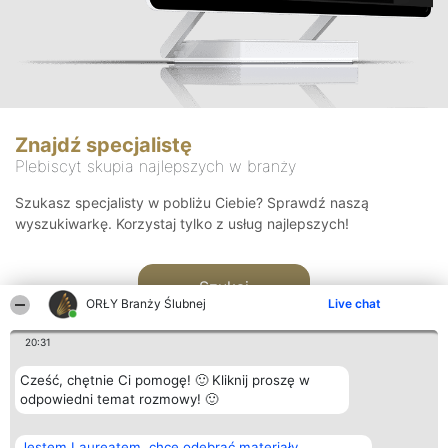
Znajdź specjalistę
Plebiscyt skupia najlepszych w branży
Szukasz specjalisty w pobliżu Ciebie? Sprawdź naszą
wyszukiwarkę. Korzystaj tylko z usług najlepszych!
Szukaj
ORŁY Branży Ślubnej
Live chat
20:31
Cześć, chętnie Ci pomogę! 🙂 Kliknij proszę w
odpowiedni temat rozmowy! 🙂
Organizator plebiscytu
Plebiscyt
Kontakt
Jestem Laureatem, chcę odebrać materiały