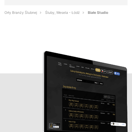
Orły Branży Ślubnej
Śluby, Wesela - Łódź
Białe Studio