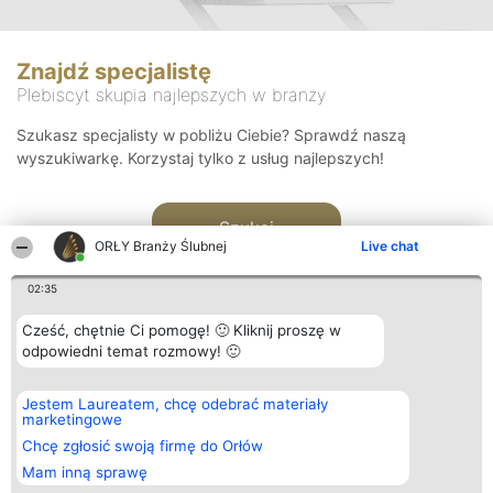
Znajdź specjalistę
Plebiscyt skupia najlepszych w branży
Szukasz specjalisty w pobliżu Ciebie? Sprawdź naszą
wyszukiwarkę. Korzystaj tylko z usług najlepszych!
Szukaj
ORŁY Branży Ślubnej
Live chat
02:35
Cześć, chętnie Ci pomogę! 🙂 Kliknij proszę w
odpowiedni temat rozmowy! 🙂
Organizator plebiscytu
Plebiscyt
Kontakt
Jestem Laureatem, chcę odebrać materiały
Bright Side Solutions sp. z o.
Laureaci
Kontakt
marketingowe
o. sp. k.
Lista
ul. Ruska 22
wszystkich
Chcę zgłosić swoją firmę do Orłów
Wrocław 50-079
Laureatów
Mam inną sprawę
KRS 0000749100 | Regon
Zasady
381313360 | NIP 8943132676
Regulamin