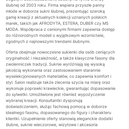
ślubnej od 2003 roku. Firma wspiera przyszłe panny
młode w doborze sukni ślubnej, prezentując szeroką
gamę kreacji z aktualnych kolekcji uznanych polskich
marek, takich jak AFRODYTA, ESTERA, DUBER czy MS
MODA. Współpraca z cenionymi firmami zapewnia dostęp
do różnorodnych modeli o wyjątkowym wzornictwie,
zgodnych z najnowszymi trendami ślubnymi.
Oferta obejmuje nowoczesne sukienki dla osób ceniących
oryginalność i niezależność, a także klasyczne fasony dla
zwolenniczek tradycji. Suknie wyróżniają się wysoką
jakością wykonania oraz zastosowaniem starannie
wyselekcjonowanych materiałów, co zapewnia komfort i
styl. Salon realizuje także zlecenia szycia na miarę oraz
wykonuje poprawki krawieckie, gwarantując dopasowanie
do sylwetki. Umożliwione jest również wypożyczenie
wybranej kreacji. Konsultantki dysponują
doświadczeniem, służąc fachową pomocą w doborze
idealnego fasonu, dopasowanego do figury i charakteru
klientki. Uzupełnienie oferty stanowią eleganckie dodatki
ślubne, suknie wieczorowe, wizytowe i akcesoria