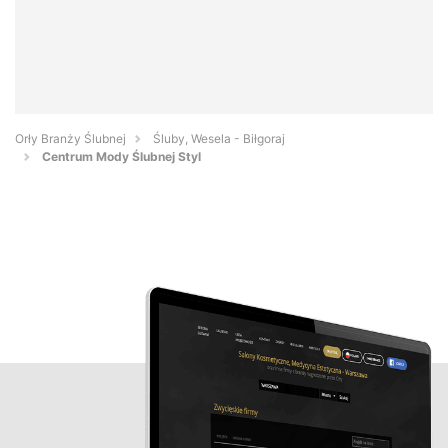
Orły Branży Ślubnej
Śluby, Wesela - Biłgoraj
Centrum Mody Ślubnej Styl