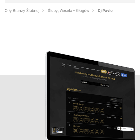
Orły Branży Ślubnej
Śluby, Wesela - Głogów
Dj Pavlo