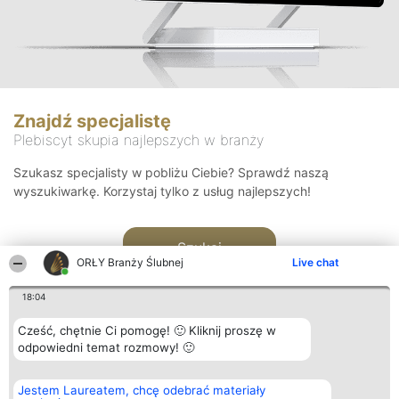
Znajdź specjalistę
Plebiscyt skupia najlepszych w branży
Szukasz specjalisty w pobliżu Ciebie? Sprawdź naszą
wyszukiwarkę. Korzystaj tylko z usług najlepszych!
Szukaj
ORŁY Branży Ślubnej
Live chat
18:04
Cześć, chętnie Ci pomogę! 🙂 Kliknij proszę w
odpowiedni temat rozmowy! 🙂
Organizator plebiscytu
Plebiscyt
Kontakt
Jestem Laureatem, chcę odebrać materiały
Bright Side Solutions sp. z o.
Laureaci
Kontakt