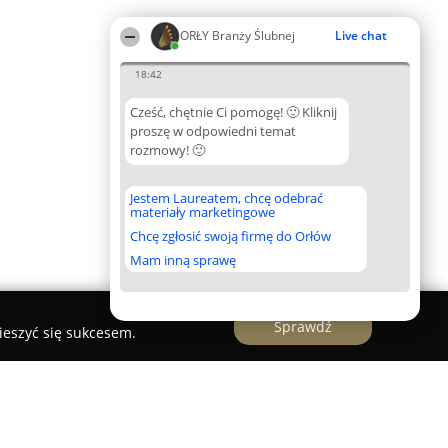
ORŁY Branży Ślubnej
Live chat
18:42
Cześć, chętnie Ci pomogę! 🙂 Kliknij
proszę w odpowiedni temat
rozmowy! 🙂
Jestem Laureatem, chcę odebrać
materiały marketingowe
Chcę zgłosić swoją firmę do Orłów
Mam inną sprawę
Sprawdź
ieszyć się sukcesem.