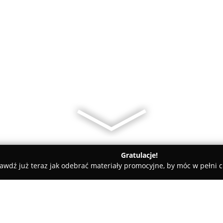
Gratulacje!
awdź już teraz jak odebrać materiały promocyjne, by móc w pełni c
ce Śląskie
DJ/Wodzirej Rafał Woźniok