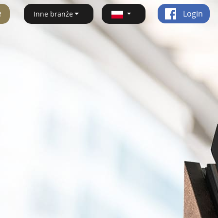
ę
Login
Inne branże