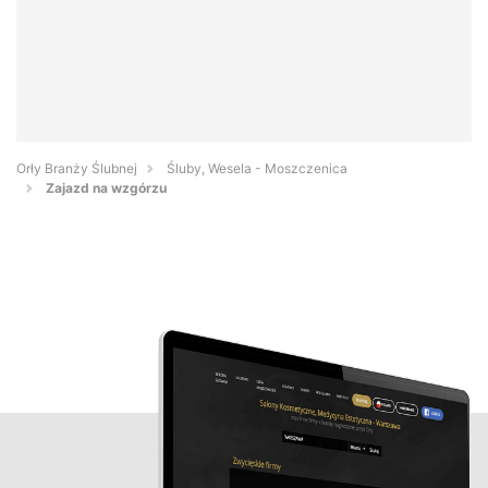
Orły Branży Ślubnej
Śluby, Wesela - Moszczenica
Zajazd na wzgórzu