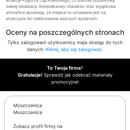
atrakcje Pogórza Ciężkowickiego, co stanowi dodatkową
zaletę lokalizacji. Kompleksowy charakter oraz wyjątkowa
atmosfera sprawiają, że miejsce to uznawane jest za
atrakcyjne do celebrowania ważnych wydarzeń.
Oceny na poszczególnych stronach
Tylko zalogowani użytkownicy maja dostęp do tych
danych.
Kliknij, aby się zalogować.
To Twoja firma
?
Gratulacje!
Sprawdź jak odebrać materiały
promocyjne!
Moszczenica
Moszczenica
Zobacz profil firmy na