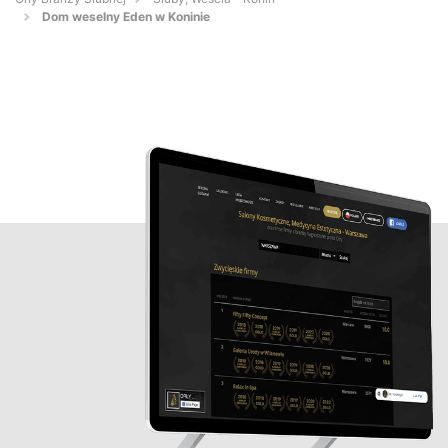
Dom weselny Eden w Koninie