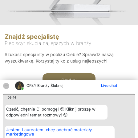
Znajdź specjalistę
Plebiscyt skupia najlepszych w branży
Szukasz specjalisty w pobliżu Ciebie? Sprawdź naszą
wyszukiwarkę. Korzystaj tylko z usług najlepszych!
Szukaj
ORŁY Branży Ślubnej
Live chat
09:44
Cześć, chętnie Ci pomogę! 🙂 Kliknij proszę w
odpowiedni temat rozmowy! 🙂
Organizator plebiscytu
Plebiscyt
Kontakt
Jestem Laureatem, chcę odebrać materiały
Bright Side Solutions sp. z o.
Laureaci
Kontakt
marketingowe
o. sp. k.
Lista