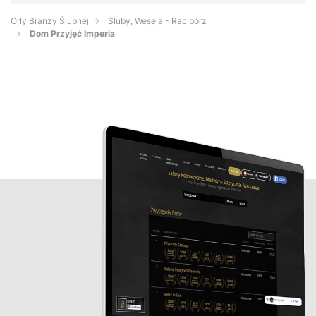
Orły Branży Ślubnej
Śluby, Wesela - Racibórz
Dom Przyjęć Imperia