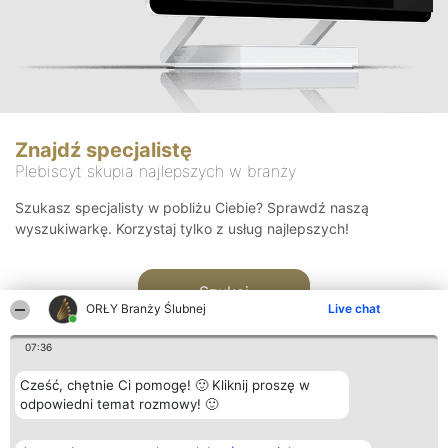
Znajdź specjalistę
Plebiscyt skupia najlepszych w branży
Szukasz specjalisty w pobliżu Ciebie? Sprawdź naszą
wyszukiwarkę. Korzystaj tylko z usług najlepszych!
Szukaj
ORŁY Branży Ślubnej
Live chat
07:36
Cześć, chętnie Ci pomogę! 🙂 Kliknij proszę w
odpowiedni temat rozmowy! 🙂
Organizator plebiscytu
Plebiscyt
Kontakt