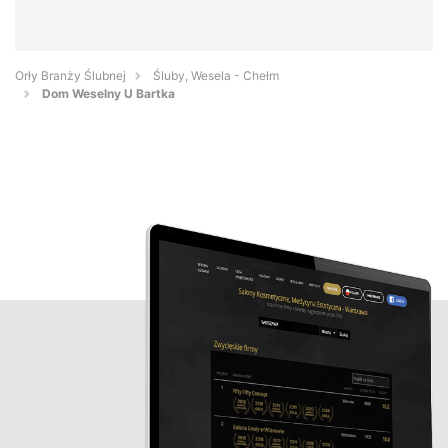
Orły Branży Ślubnej
Śluby, Wesela - Chełm
Dom Weselny U Bartka