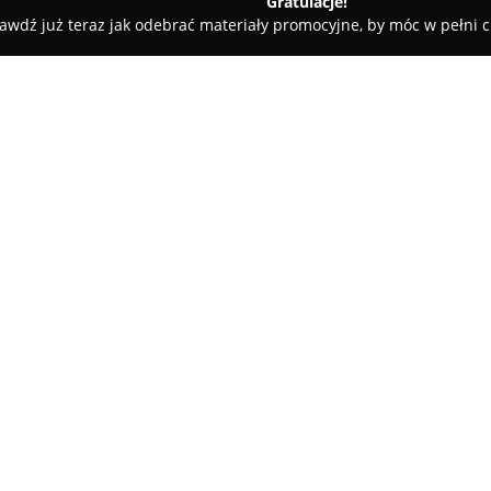
Gratulacje!
awdź już teraz jak odebrać materiały promocyjne, by móc w pełni c
Pawlakowa Zagroda
O firmie:
Usytuowany w malowniczych Żuł
Zameczku,
Żuławski Dwór
prez
organizacji niezapomnianych ur
organizowanie wesel, bankietó
Pokaż więcej >>
okolicznościowych, w elegancki
wydarzenia. Przestronne sale
i pozwalają na dostosowanie a
Klimatyzowane pomieszczenia, 
odpowiednią scenerię do święt
Żuławskiego Dworu
korzystaj