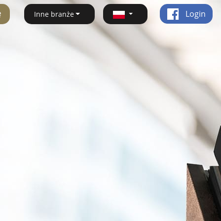
ę
Login
Inne branże