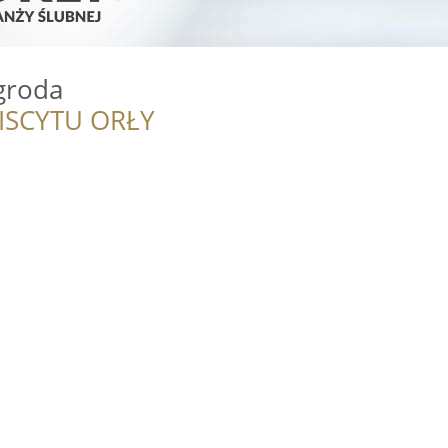
groda
ISCYTU ORŁY