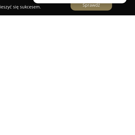
Sprawdź
ieszyć się sukcesem.
awach Gdańskich, w spokojnej okolicy Grabin-
entuje się jako miejsce przeznaczone do
oczystości. W ofercie obiektu znajduje się
w oraz różnego rodzaju przyjęć
ch wnętrzach oraz przy profesjonalnej oprawie
 bankietowo-weselne mogą pomieścić do 150 osób
ranżacji zgodnie z preferencjami nowożeńców.
duży taras oraz zadbane otoczenie zapewniają
owania oraz sesji plenerowych. Goście
ą z wykwintnych dań przygotowywanych przez