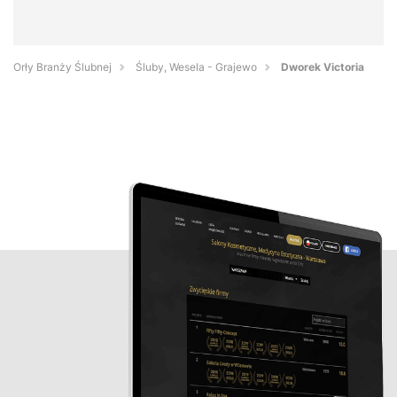
Orły Branży Ślubnej
Śluby, Wesela - Grajewo
Dworek Victoria