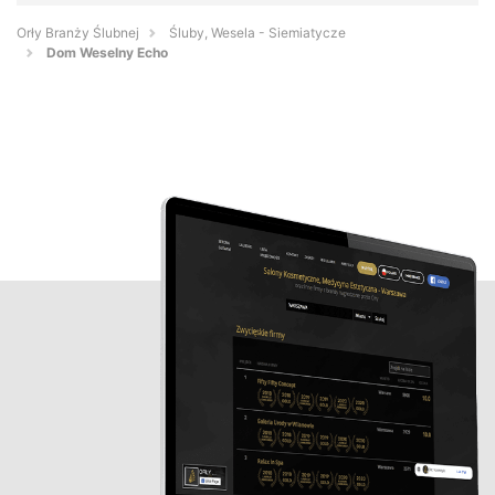
Orły Branży Ślubnej
Śluby, Wesela - Siemiatycze
Dom Weselny Echo