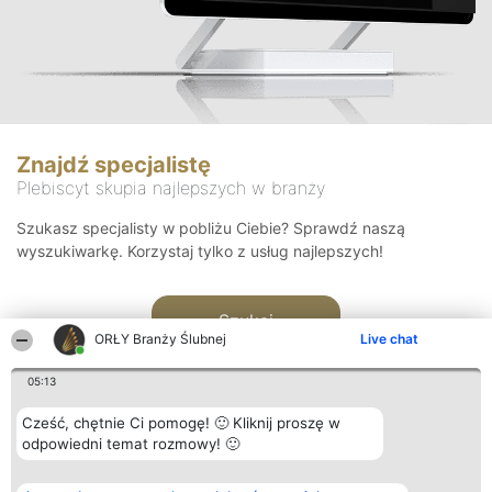
Znajdź specjalistę
Plebiscyt skupia najlepszych w branży
Szukasz specjalisty w pobliżu Ciebie? Sprawdź naszą
wyszukiwarkę. Korzystaj tylko z usług najlepszych!
Szukaj
ORŁY Branży Ślubnej
Live chat
05:13
Cześć, chętnie Ci pomogę! 🙂 Kliknij proszę w
odpowiedni temat rozmowy! 🙂
Organizator plebiscytu
Plebiscyt
Kontakt