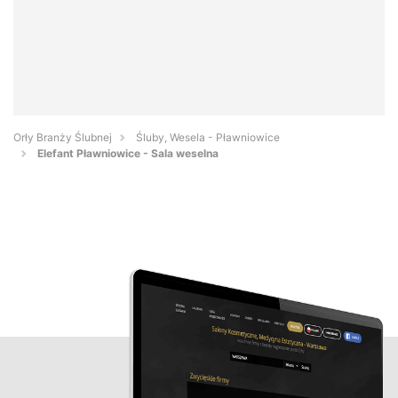
Orły Branży Ślubnej
Śluby, Wesela - Pławniowice
Elefant Pławniowice - Sala weselna