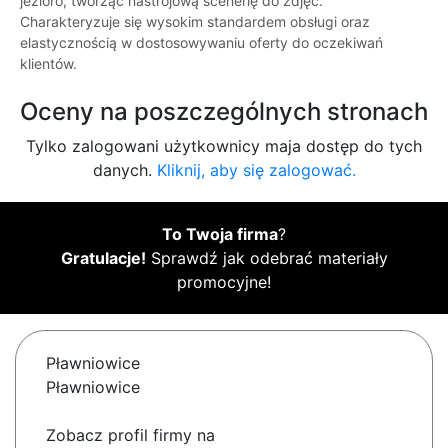
jezioro, tworząc nastrojową scenerię do zdjęć.
Charakteryzuje się wysokim standardem obsługi oraz
elastycznością w dostosowywaniu oferty do oczekiwań
klientów.
Oceny na poszczególnych stronach
Tylko zalogowani użytkownicy maja dostęp do tych
danych.
Kliknij, aby się zalogować.
To Twoja firma
?
Gratulacje!
Sprawdź jak odebrać materiały
promocyjne!
Pławniowice
Pławniowice
Zobacz profil firmy na