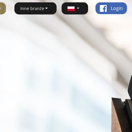
ę
Login
Inne branże