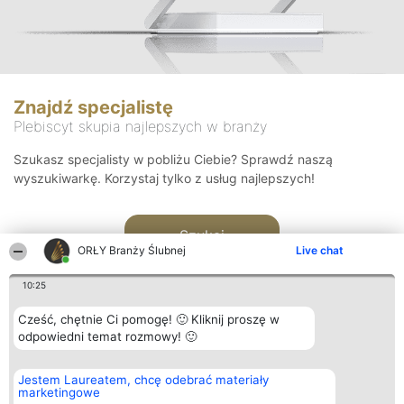
Znajdź specjalistę
Plebiscyt skupia najlepszych w branży
Szukasz specjalisty w pobliżu Ciebie? Sprawdź naszą
wyszukiwarkę. Korzystaj tylko z usług najlepszych!
Szukaj
ORŁY Branży Ślubnej
Live chat
10:25
Cześć, chętnie Ci pomogę! 🙂 Kliknij proszę w
odpowiedni temat rozmowy! 🙂
Organizator plebiscytu
Plebiscyt
Kontakt
Jestem Laureatem, chcę odebrać materiały
Bright Side Solutions sp. z o.
Laureaci
Kontakt
marketingowe
o. sp. k.
Lista