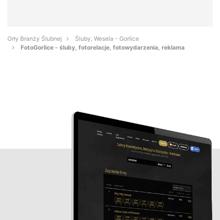
Orły Branży Ślubnej
Śluby, Wesela - Gorlice
FotoGorlice - śluby, fotorelacje, fotowydarzenia, reklama