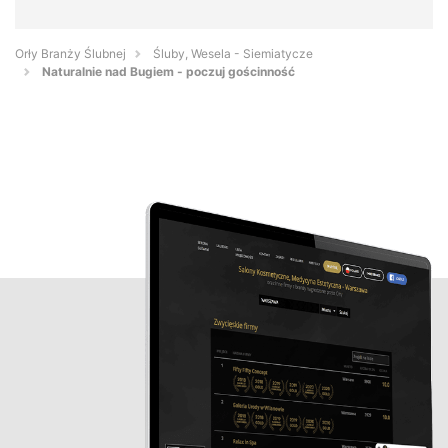
Orły Branży Ślubnej
Śluby, Wesela - Siemiatycze
Naturalnie nad Bugiem - poczuj gościnność