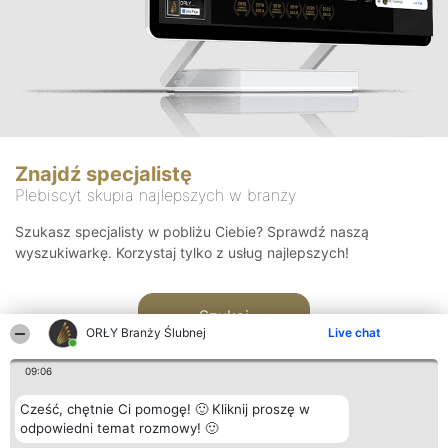
Znajdź specjalistę
Plebiscyt skupia najlepszych w branży
Szukasz specjalisty w pobliżu Ciebie? Sprawdź naszą
wyszukiwarkę. Korzystaj tylko z usług najlepszych!
Szukaj
ORŁY Branży Ślubnej
Live chat
09:06
Cześć, chętnie Ci pomogę! 🙂 Kliknij proszę w
odpowiedni temat rozmowy! 🙂