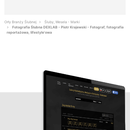
Orły Branży Ślubnej
Śluby, Wesela - Marki
Fotografia Ślubna DEXLAB - Piotr Krajewski - Fotograf, fotografia
reportażowa, lifestyle'owa