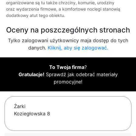
organizowane są tu także chrzciny, komunie, urodziny
oraz wydarzenia firmowe, a komfortowe noclegi stanowią
dodatkowy atut tego obiektu.
Oceny na poszczególnych stronach
Tylko zalogowani użytkownicy maja dostęp do tych
danych.
Kliknij, aby się zalogować.
To Twoja firma
?
Gratulacje!
Sprawdź jak odebrać materiały
promocyjne!
Żarki
Koziegłowska 8