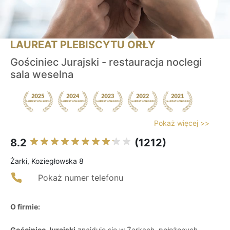
LAUREAT PLEBISCYTU ORŁY
Gościniec Jurajski - restauracja noclegi
sala weselna
Pokaż więcej >>
8.2
(1212)
Żarki, Koziegłowska 8
Pokaż numer telefonu
O firmie:
Gościniec Jurajski
znajduje się w Żarkach, położonych