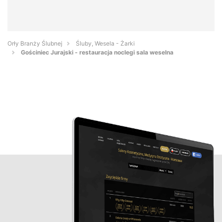
Orły Branży Ślubnej
Śluby, Wesela - Żarki
Gościniec Jurajski - restauracja noclegi sala weselna