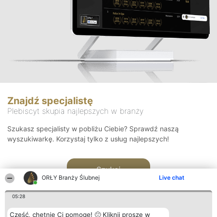
Znajdź specjalistę
Plebiscyt skupia najlepszych w branży
Szukasz specjalisty w pobliżu Ciebie? Sprawdź naszą
wyszukiwarkę. Korzystaj tylko z usług najlepszych!
Szukaj
ORŁY Branży Ślubnej
Live chat
05:28
Cześć, chętnie Ci pomogę! 🙂 Kliknij proszę w