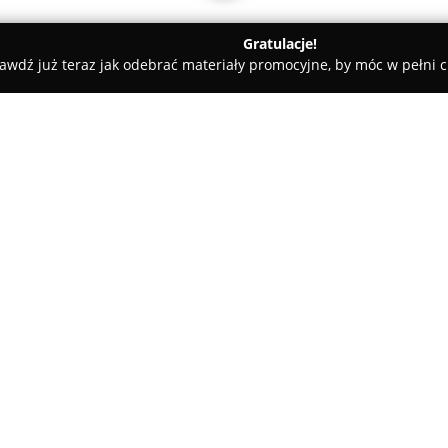
Gratulacje!
awdź już teraz jak odebrać materiały promocyjne, by móc w pełni c
Happy Day - Kwiaciarnia
O firmie:
Happy Day
z Prudnika to firma
w połączeniu florystyki z komp
bogaty asortyment świeżych kw
roślin doniczkowych oraz rośl
Pokaż więcej >>
różnych okazji. W zakres jej d
przeznaczone na rozmaite urocz
W odpowiedzi na oczekiwania k
Kwiatomat, dzięki któremu moż