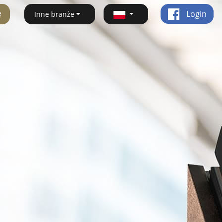
ę
Login
Inne branże