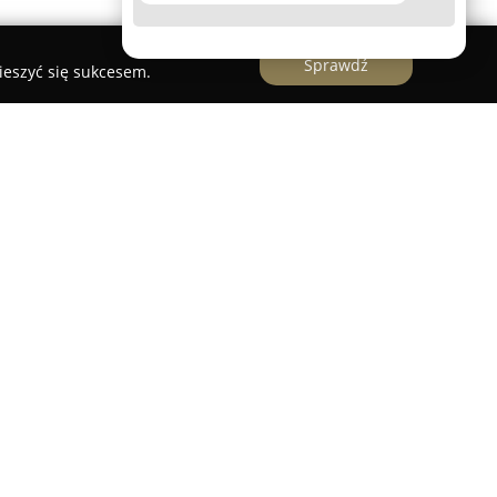
Sprawdź
ieszyć się sukcesem.
 z wieloletnim doświadczeniem, specjalizująca się
leksową obsługą eventów. Kwiaciarnia oferuje
iatów ciętych, gustownych bukietów, rozmaitych
in sezonowych na rabaty, dostosowanych do
ziałalności wchodzą także kompozycje florystyczne
ystości, w tym wiązanki okolicznościowe.
lientów, firma udostępnia całodobowy
liwe jest uzyskanie starannie wykonanych