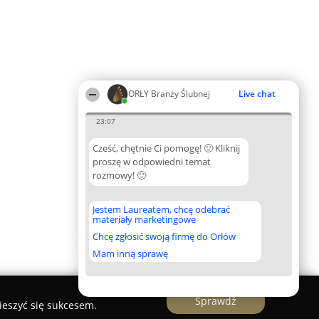
ORŁY Branży Ślubnej
Live chat
23:07
Cześć, chętnie Ci pomogę! 🙂 Kliknij
proszę w odpowiedni temat
rozmowy! 🙂
Jestem Laureatem, chcę odebrać
materiały marketingowe
Chcę zgłosić swoją firmę do Orłów
Mam inną sprawę
Sprawdź
ieszyć się sukcesem.