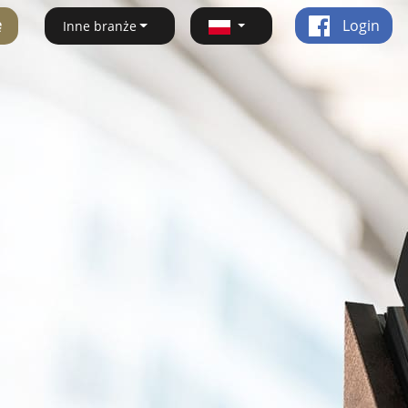
ę
Login
Inne branże