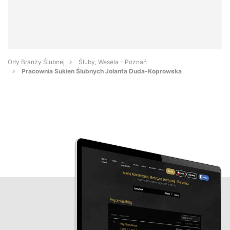
Orły Branży Ślubnej
Śluby, Wesela - Poznań
Pracownia Sukien Ślubnych Jolanta Duda-Koprowska