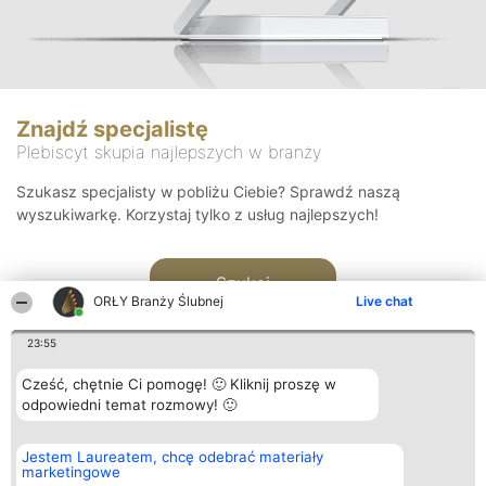
Znajdź specjalistę
Plebiscyt skupia najlepszych w branży
Szukasz specjalisty w pobliżu Ciebie? Sprawdź naszą
wyszukiwarkę. Korzystaj tylko z usług najlepszych!
Szukaj
ORŁY Branży Ślubnej
Live chat
23:55
Cześć, chętnie Ci pomogę! 🙂 Kliknij proszę w
odpowiedni temat rozmowy! 🙂
Organizator plebiscytu
Plebiscyt
Kontakt
Jestem Laureatem, chcę odebrać materiały
Bright Side Solutions sp. z o.
Laureaci
Kontakt
marketingowe
o. sp. k.
Lista