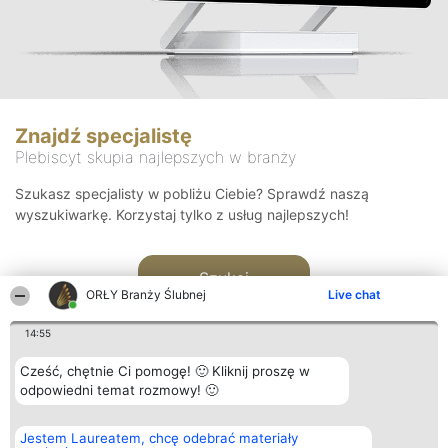
Znajdź specjalistę
Plebiscyt skupia najlepszych w branży
Szukasz specjalisty w pobliżu Ciebie? Sprawdź naszą
wyszukiwarkę. Korzystaj tylko z usług najlepszych!
Szukaj
ORŁY Branży Ślubnej
Live chat
14:55
Cześć, chętnie Ci pomogę! 🙂 Kliknij proszę w
odpowiedni temat rozmowy! 🙂
Organizator plebiscytu
Plebiscyt
Kontakt
Jestem Laureatem, chcę odebrać materiały
Bright Side Solutions sp. z o.
Laureaci
Kontakt