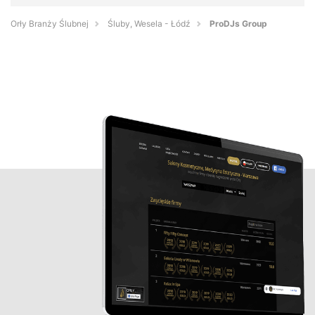
Orły Branży Ślubnej
Śluby, Wesela - Łódź
ProDJs Group