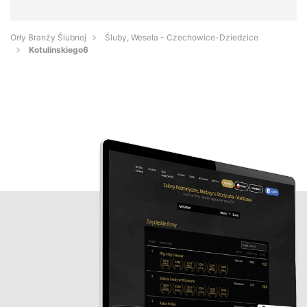
Orły Branży Ślubnej
Śluby, Wesela - Czechowice-Dziedzice
Kotulinskiego6