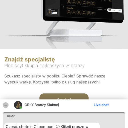
Znajdź specjalistę
Plebiscyt skupia najlepszych w branży
Szukasz specjalisty w pobliżu Ciebie? Sprawdź naszą
wyszukiwarkę. Korzystaj tylko z usług najlepszych!
Szukaj
ORŁY Branży Ślubnej
Live chat
01:29
Cześć, chętnie Ci pomogę! 🙂 Kliknij proszę w