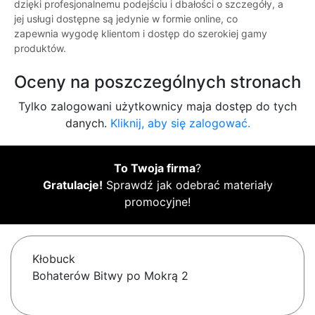
dzięki profesjonalnemu podejściu i dbałości o szczegóły, a
jej usługi dostępne są jedynie w formie online, co
zapewnia wygodę klientom i dostęp do szerokiej gamy
produktów.
Oceny na poszczególnych stronach
Tylko zalogowani użytkownicy maja dostęp do tych
danych.
Kliknij, aby się zalogować.
To Twoja firma
?
Gratulacje!
Sprawdź jak odebrać materiały
promocyjne!
Kłobuck
Bohaterów Bitwy po Mokrą 2