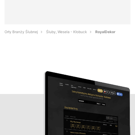
Orły Branży Ślubnej
Śluby, Wesela - Kłobuck
RoyalDekor