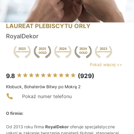
LAUREAT PLEBISCYTU ORŁY
RoyalDekor
Pokaż więcej >>
9.8
(929)
Kłobuck, Bohaterów Bitwy po Mokrą 2
Pokaż numer telefonu
O firmie:
Od 2013 roku firma
RoyalDekor
oferuje specjalistyczne
usługi w zakresie tworzenia papeterii ślubnej, stanowiącej