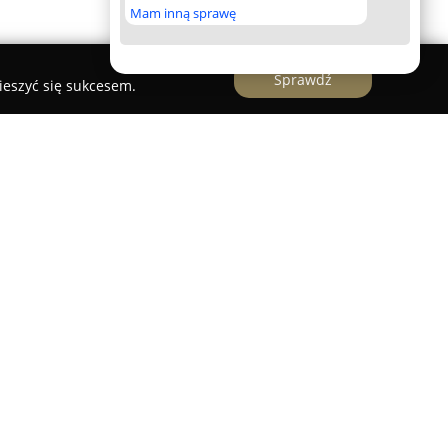
Mam inną sprawę
Sprawdź
ieszyć się sukcesem.
wych
anizacja Imprez Okolicznościowych
to
e się w całościowej organizacji imprez
zeniu usług cateringowych, obecne na rynku od
iała na terenie powiatu oświęcimskiego i
ę dzięki konsekwentnej dbałości o wysoką jakość
ią i sumiennym podejściem do każdego
ie opracowane menu i profesjonalną oprawę