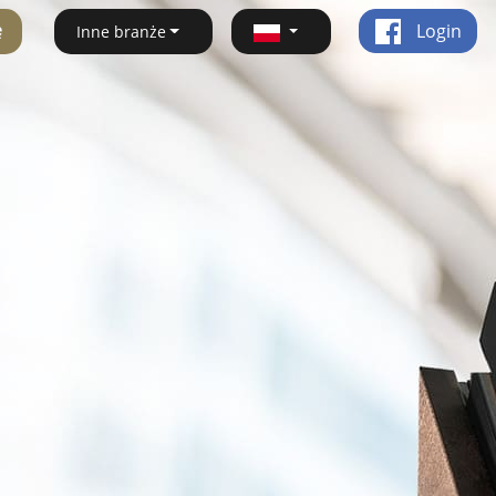
ę
Login
Inne branże