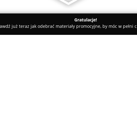
Gratulacje!
awdź już teraz jak odebrać materiały promocyjne, by móc w pełni c
Rafał Ryłko Kompleksowa Organizacja Imprez Okolicznościo
ja Imprez
O firmie:
Rafał Ryłko Kompleksowa Org
przedsiębiorstwo specjalizując
okolicznościowych oraz świadc
2002 roku. Przedsiębiorstwo dz
wypracowało sobie silną pozycj
Pokaż więcej >>
usług. Cechuje się dokładnośc
zamówienia, oferując starann
wydarzeń.