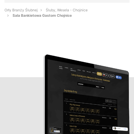
Orły Branży Ślubnej
Śluby, Wesela - Chojnice
Sala Bankietowa Gastom Chojnice