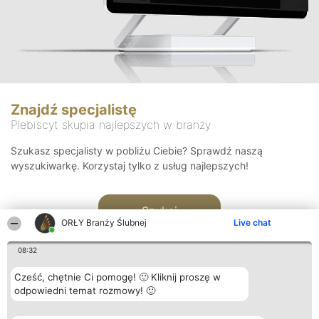
Znajdź specjalistę
Plebiscyt skupia najlepszych w branży
Szukasz specjalisty w pobliżu Ciebie? Sprawdź naszą
wyszukiwarkę. Korzystaj tylko z usług najlepszych!
Szukaj
ORŁY Branży Ślubnej
Live chat
08:32
Cześć, chętnie Ci pomogę! 🙂 Kliknij proszę w
odpowiedni temat rozmowy! 🙂
Organizator plebiscytu
Plebiscyt
Kontakt