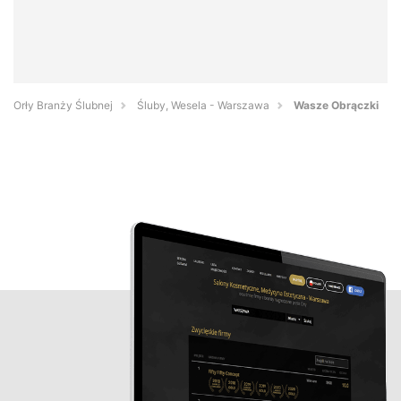
Orły Branży Ślubnej
Śluby, Wesela - Warszawa
Wasze Obrączki