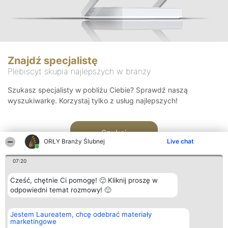
Znajdź specjalistę
Plebiscyt skupia najlepszych w branży
Szukasz specjalisty w pobliżu Ciebie? Sprawdź naszą
wyszukiwarkę. Korzystaj tylko z usług najlepszych!
Szukaj
ORŁY Branży Ślubnej
Live chat
07:20
Cześć, chętnie Ci pomogę! 🙂 Kliknij proszę w
odpowiedni temat rozmowy! 🙂
Organizator plebiscytu
Plebiscyt
Kontakt
Jestem Laureatem, chcę odebrać materiały
Bright Side Solutions sp. z o.
Laureaci
Kontakt
marketingowe
o. sp. k.
Lista