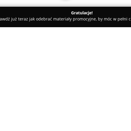
Gratulacje!
awdź już teraz jak odebrać materiały promocyjne, by móc w pełni c
Weddings in Krakow
O firmie:
Weddings in Krakow
to uznane
którego specjalizacją jest kom
weselnych na obszarze Krakowa
firma z zaangażowaniem oraz
Pokaż więcej >>
niezapomnianych wydarzeń, zw
współpracy. Usługi obejmują za
koordynację czy konsultacje, c
indywidualnych oczekiwań klie