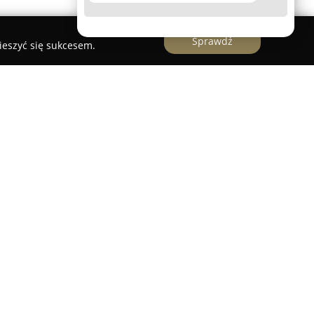
Sprawdź
ieszyć się sukcesem.
 przedsiębiorstwo działające w branży ślubnej,
pleksowa organizacja ceremonii zaślubin i przyjęć
 oraz pobliskich miejscowości. Od 2019 roku
 pasją wspomaga nowożeńców w planowaniu
racając uwagę na detale na każdym etapie
równo pełną organizację, jak i częściową
o umożliwia dostosowanie oferty do
ntów.