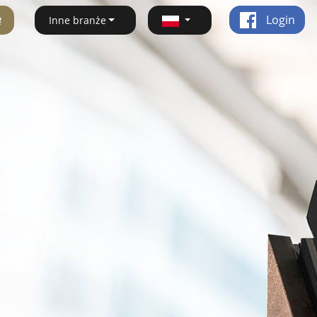
ę
Login
Inne branże