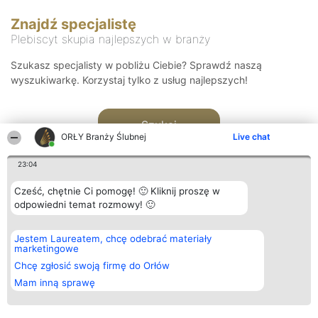
Znajdź specjalistę
Plebiscyt skupia najlepszych w branży
Szukasz specjalisty w pobliżu Ciebie? Sprawdź naszą
wyszukiwarkę. Korzystaj tylko z usług najlepszych!
Szukaj
ORŁY Branży Ślubnej
Live chat
23:04
Cześć, chętnie Ci pomogę! 🙂 Kliknij proszę w
odpowiedni temat rozmowy! 🙂
Organizator plebiscytu
Plebiscyt
Kontakt
Jestem Laureatem, chcę odebrać materiały
Bright Side Solutions sp. z o.
Laureaci
Kontakt
marketingowe
o. sp. k.
Lista
ul. Ruska 22
wszystkich
Chcę zgłosić swoją firmę do Orłów
Wrocław 50-079
Laureatów
Mam inną sprawę
KRS 0000749100 | Regon
Zasady
381313360 | NIP 8943132676
Regulamin
+48 508 492 400
Polityka
Prywatności