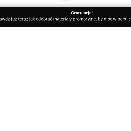
Gratulacje!
awdź już teraz jak odebrać materiały promocyjne, by móc w pełni c
dkościelny
Sala weselna Wodnik Kotuń
O firmie:
Sala Weselna Wodnik Kotuń
wy
zlokalizowana w malowniczym K
w organizowaniu wyjątkowych p
propozycję dla par poszukując
Pokaż więcej >>
uroczystości. Poza weselami ob
okolicznościowe, takie jak komu
wszechstronną i profesjonalną
Głównym atutem miejsca jest tr