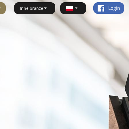
ę
Login
Inne branże