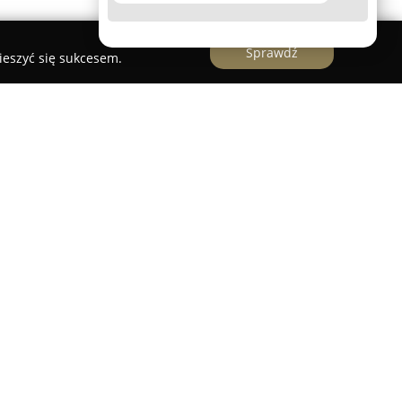
Sprawdź
ieszyć się sukcesem.
różnia się jako renomowana sala weselna
otuń. Firma posiada wieloletnie doświadczenie
rzyjęć ślubnych, stanowiąc atrakcyjną
ych niepowtarzalnej scenerii dla ważnych
iekt efektywnie obsługuje także inne imprezy
nie, chrzciny oraz bankiety, oferując
 obsługę na wysokim poziomie.
adycyjna kuchnia polska, wyróżniająca się