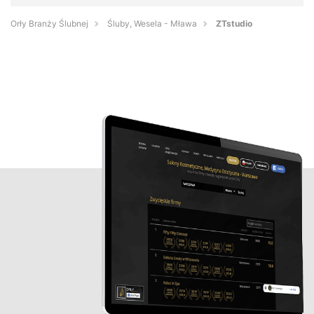
Orły Branży Ślubnej
Śluby, Wesela - Mława
ZTstudio