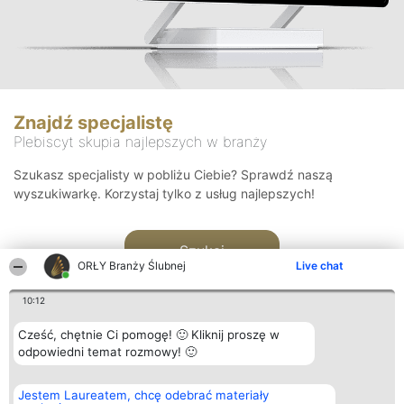
Znajdź specjalistę
Plebiscyt skupia najlepszych w branży
Szukasz specjalisty w pobliżu Ciebie? Sprawdź naszą
wyszukiwarkę. Korzystaj tylko z usług najlepszych!
Szukaj
ORŁY Branży Ślubnej
Live chat
10:12
Cześć, chętnie Ci pomogę! 🙂 Kliknij proszę w
odpowiedni temat rozmowy! 🙂
Organizator plebiscytu
Plebiscyt
Kontakt
Jestem Laureatem, chcę odebrać materiały
Bright Side Solutions sp. z o.
Laureaci
Kontakt