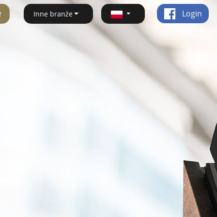
ę
Login
Inne branże