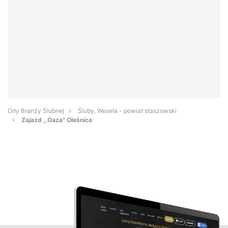
Orły Branży Ślubnej
Śluby, Wesela - powiat staszowski
Zajazd ,,Oaza" Oleśnica