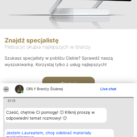
Znajdź specjalistę
Plebiscyt skupia najlepszych w branży
Szukasz specjalisty w pobliżu Ciebie? Sprawdź naszą
wyszukiwarkę. Korzystaj tylko z usług najlepszych!
Szukaj
ORŁY Branży Ślubnej
Live chat
21:15
Cześć, chętnie Ci pomogę! 🙂 Kliknij proszę w
odpowiedni temat rozmowy! 🙂
Organizator plebiscytu
Plebiscyt
Kontakt
Jestem Laureatem, chcę odebrać materiały
Bright Side Solutions sp. z o.
Laureaci
Kontakt