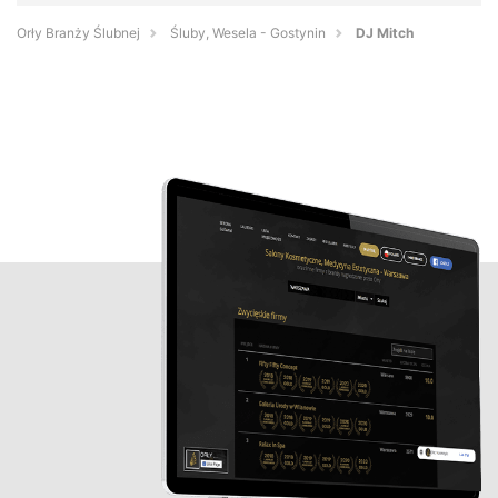
Orły Branży Ślubnej
Śluby, Wesela - Gostynin
DJ Mitch