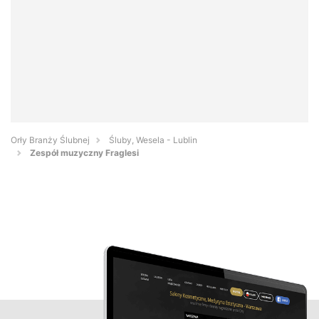
Orły Branży Ślubnej
Śluby, Wesela - Lublin
Zespół muzyczny Fraglesi