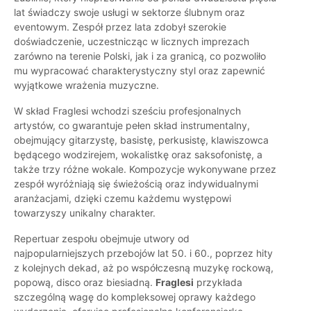
lat świadczy swoje usługi w sektorze ślubnym oraz
eventowym. Zespół przez lata zdobył szerokie
doświadczenie, uczestnicząc w licznych imprezach
zarówno na terenie Polski, jak i za granicą, co pozwoliło
mu wypracować charakterystyczny styl oraz zapewnić
wyjątkowe wrażenia muzyczne.
W skład Fraglesi wchodzi sześciu profesjonalnych
artystów, co gwarantuje pełen skład instrumentalny,
obejmujący gitarzystę, basistę, perkusistę, klawiszowca
będącego wodzirejem, wokalistkę oraz saksofonistę, a
także trzy różne wokale. Kompozycje wykonywane przez
zespół wyróżniają się świeżością oraz indywidualnymi
aranżacjami, dzięki czemu każdemu występowi
towarzyszy unikalny charakter.
Repertuar zespołu obejmuje utwory od
najpopularniejszych przebojów lat 50. i 60., poprzez hity
z kolejnych dekad, aż po współczesną muzykę rockową,
popową, disco oraz biesiadną.
Fraglesi
przykłada
szczególną wagę do kompleksowej oprawy każdego