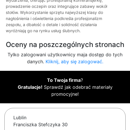
wydarzenia, oferując profesjonalną konferansjerkę,
prowadzenie oczepin oraz integrujące zabawy wokół
stołów. Wykorzystanie sprzętu najwyższej klasy do
nagłośnienia i oświetlenia podkreśla profesjonalizm
zespołu, a dbałość o detale i solidność działania
wyróżniają go na rynku usług ślubnych.
Oceny na poszczególnych stronach
Tylko zalogowani użytkownicy maja dostęp do tych
danych.
Kliknij, aby się zalogować.
To Twoja firma
?
Gratulacje!
Sprawdź jak odebrać materiały
promocyjne!
Lublin
Franciszka Stefczyka 30