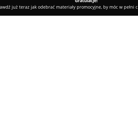
Gratulacje!
awdź już teraz jak odebrać materiały promocyjne, by móc w pełni c
Dom Weselny - Derol w Nagodowie
O firmie:
Dom Weselny Derol
w Nagodowi
miejsce sprzyjające organizacj
uwzględnieniem wesel. Oferuje
troszczy się o detale każdego 
Pokaż więcej >>
potraw przygotowanych z dbał
prezentację.
Przestronna sala weselna Do
i zapewnia odpowiedni komfort
parking, co stanowi dodatkowe
Miejsce to łączy doświadczenie