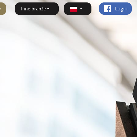
ę
Login
Inne branże