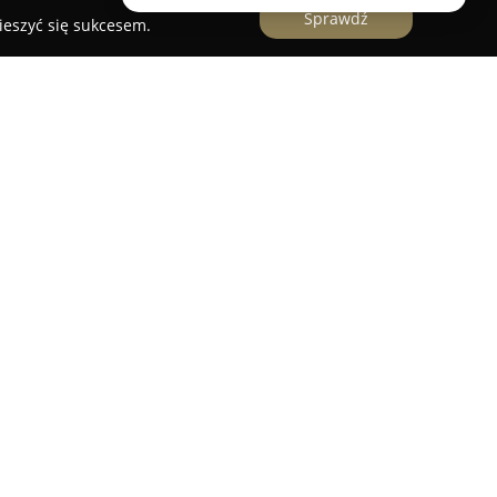
Sprawdź
ieszyć się sukcesem.
e to obiekt, który cieszy się uznaniem jako
i różnego rodzaju uroczystości, ze szczególnym
 profesjonalną i uprzejmą obsługę, która
wydarzenia. Klienci doceniają szeroki wybór
ością o domowy smak oraz atrakcyjną
mu Weselnego Derol pozwala na swobodną zabawę
 gościom. Obiekt wyposażony jest także w duży
 udogodnienie dla uczestników uroczystości.
 z pasją, tworząc szczególną atmosferę