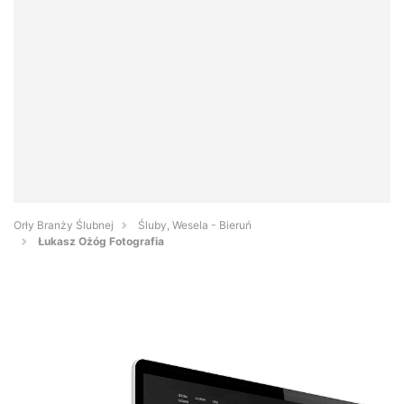
Orły Branży Ślubnej
Śluby, Wesela - Bieruń
Łukasz Ożóg Fotografia