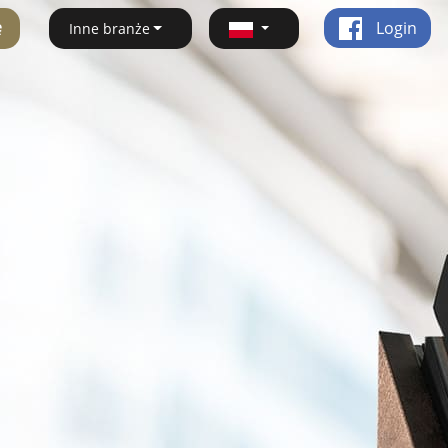
ę
Login
Inne branże