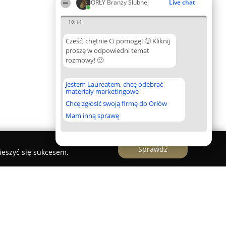
ORŁY Branży Ślubnej
Live chat
10:14
Cześć, chętnie Ci pomogę! 🙂 Kliknij
proszę w odpowiedni temat
rozmowy! 🙂
Jestem Laureatem, chcę odebrać
materiały marketingowe
Chcę zgłosić swoją firmę do Orłów
Mam inną sprawę
Sprawdź
ieszyć się sukcesem.